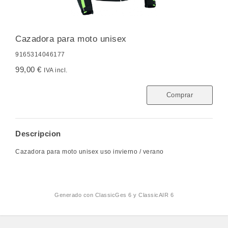
Cazadora para moto unisex
9165314046177
99,00 €
IVA incl.
Comprar
Descripcion
Cazadora para moto unisex uso invierno / verano
Generado con
ClassicGes 6 y ClassicAIR 6