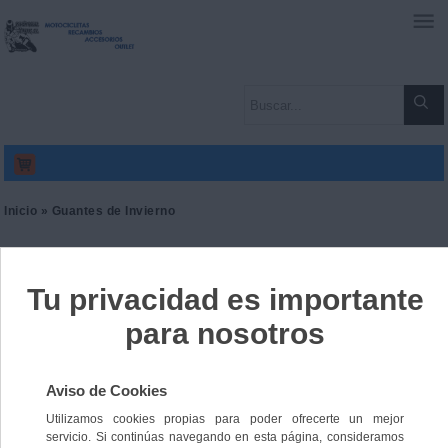
0
Inicio
»
Guantes de Invierno
Ordenar por:
Nº de elementos:
Nº de registros:
12