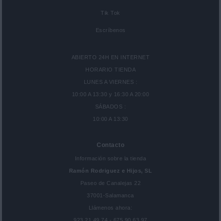
Tik Tok
Escríbenos
ABIERTO 24H EN INTERNET
HORARIO TIENDA
LUNES A VIERNES :
10:00 A 13:30 y 16:30 A 20:00
SÁBADOS :
10:00 A 13:30
Contacto
Información sobre la tienda
Ramón Rodriguez e Hijos, SL
Paseo de Canalejas 22
37001-Salamanca
Llámenos ahora:
923 21 49 74 - 675 90 63 97