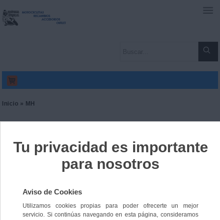
0
Inicio
»
MH
Ordenar por:
Nº de elementos:
Nº de registros:
10