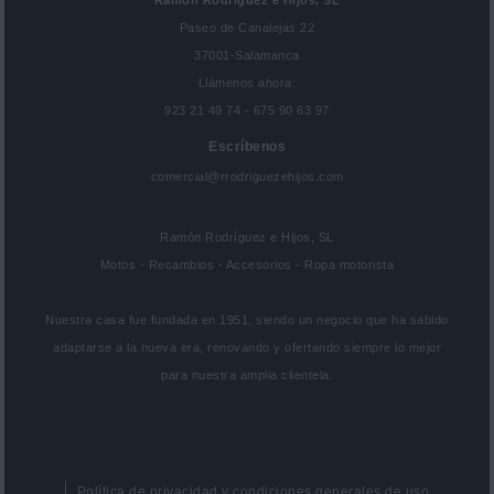
Ramón Rodriguez e Hijos, SL
Paseo de Canalejas 22
37001-Salamanca
Llámenos ahora:
923 21 49 74 - 675 90 63 97
Escríbenos
comercial@rrodriguezehijos.com
Ramón Rodríguez e Hijos, SL
Motos - Recambios - Accesorios - Ropa motorista
Nuestra casa fue fundada en 1951, siendo un negocio que ha sabido
adaptarse a la nueva era, renovando y ofertando siempre lo mejor
para nuestra amplia clientela.
Política de privacidad y condiciones generales de uso