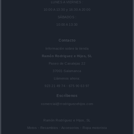
LUNES A VIERNES :
10:00 A 13:30 y 16:30 A 20:00
SÁBADOS :
10:00 A 13:30
Contacto
Información sobre la tienda
Ramón Rodriguez e Hijos, SL
Paseo de Canalejas 22
37001-Salamanca
Llámenos ahora:
923 21 49 74 - 675 90 63 97
Escríbenos
comercial@rrodriguezehijos.com
Ramón Rodríguez e Hijos, SL
Motos - Recambios - Accesorios - Ropa motorista