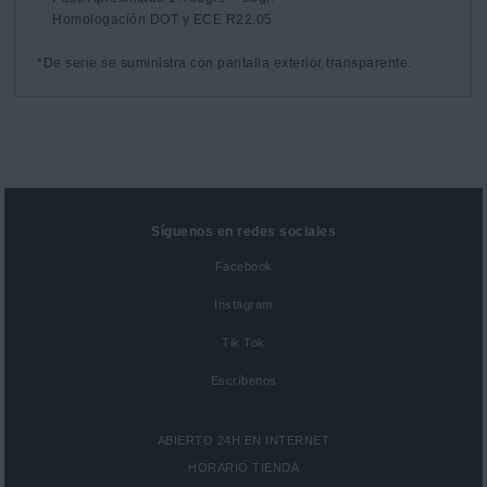
    Homologación DOT y ECE R22.05

*De serie se suministra con pantalla exterior transparente.
Síguenos en redes sociales
Facebook
Instagram
Tik Tok
Escríbenos
ABIERTO 24H EN INTERNET
HORARIO TIENDA