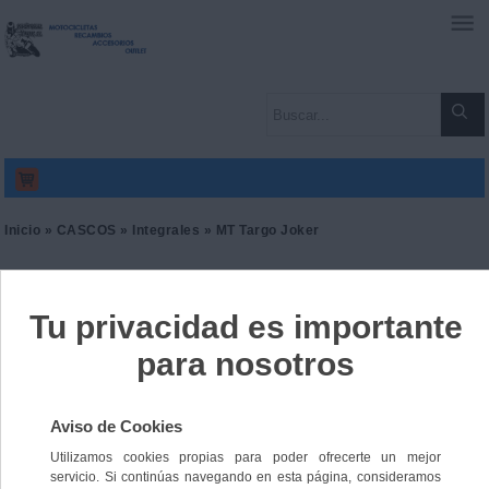
0
Inicio
»
CASCOS
»
Integrales
» MT Targo Joker
MT Targo Joker
Ref. 9165314045803
102,00 €
IVA incl.
84,30 €
IVA no Incl.
Color