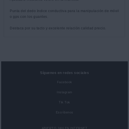
Punta del dedo índice conductiva para la manipulación de móvil 
o gps con los guantes.

Destaca por su tacto y excelente relación calidad precio.
Síguenos en redes sociales
Facebook
Instagram
Tik Tok
Escríbenos
ABIERTO 24H EN INTERNET