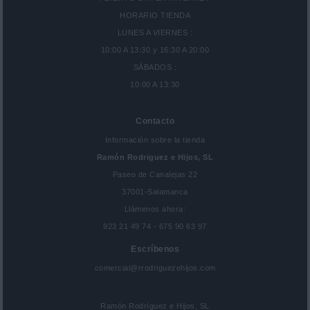
HORARIO TIENDA
LUNES A VIERNES :
10:00 A 13:30 y 16:30 A 20:00
SÁBADOS :
10:00 A 13:30
Contacto
Información sobre la tienda
Ramón Rodriguez e Hijos, SL
Paseo de Canalejas 22
37001-Salamanca
Llámenos ahora:
923 21 49 74 - 675 90 63 97
Escríbenos
comercial@rrodriguezehijos.com
Ramón Rodríguez e Hijos, SL