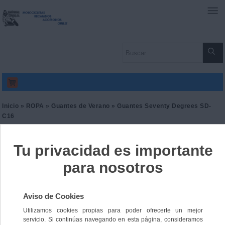
0
Inicio
»
ROPA
»
Guantes de Verano
» Guantes Seventy Degrees SD-
C16
Guantes Seventy Degrees
SD-C16
Ref. 9165314045787
35,00 €
IVA incl.
28,93 €
IVA no Incl.