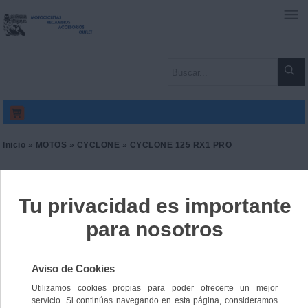
0
Inicio
»
MOTOS
»
CYCLONE
» CYCLONE 125 RX1 PRO
CYCLONE 125 RX1 PRO
Ref. 9165314046171
3385,00 €
IVA incl.
2797,52 €
IVA no Incl.
Color