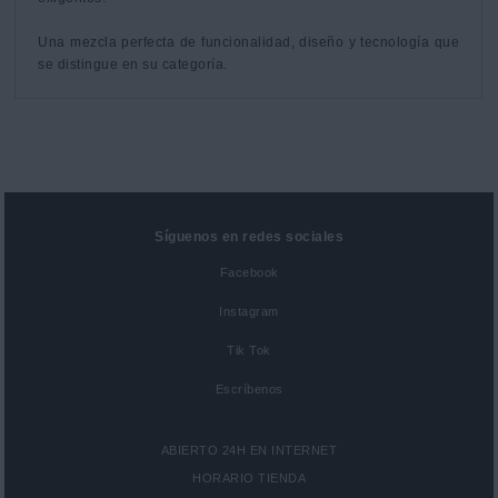
Una mezcla perfecta de funcionalidad, diseño y tecnología que 
se distingue en su categoría.
Síguenos en redes sociales
Facebook
Instagram
Tik Tok
Escríbenos
ABIERTO 24H EN INTERNET
HORARIO TIENDA