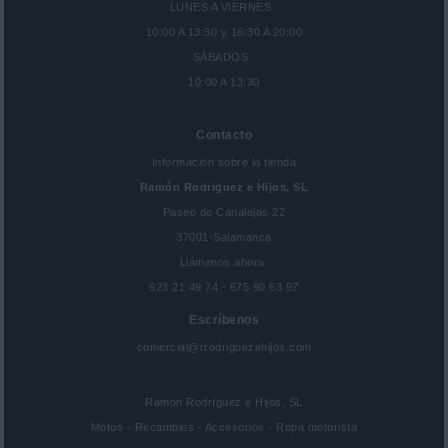
LUNES A VIERNES :
10:00 A 13:30 y 16:30 A 20:00
SÁBADOS :
10:00 A 13:30
Contacto
Información sobre la tienda
Ramón Rodriguez e Hijos, SL
Paseo de Canalejas 22
37001-Salamanca
Llámenos ahora:
923 21 49 74 - 675 90 63 97
Escríbenos
comercial@rrodriguezehijos.com
Ramón Rodríguez e Hijos, SL
Motos - Recambios - Accesorios - Ropa motorista