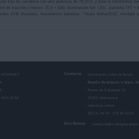
 trail de carretera con una potencia de 70,2CV, y toda la electrónica nec
 de tracción y frenos: TCS + ABS. Iluminación full  LED,  pantalla TFT + Mi
ones KYB (Kayaba), Neumáticos tubeless. *Tasas tráfico/DGT, montaje y
Contacto
N INTERNET
Información sobre la tienda
A
Ramón Rodriguez e Hijos, S
 :
Paseo de Canalejas 22
6:30 A 20:00
37001-Salamanca
Llámenos ahora:
923 21 49 74 - 675 90 63 97
Escríbenos
comercial@rrodriguezehijo