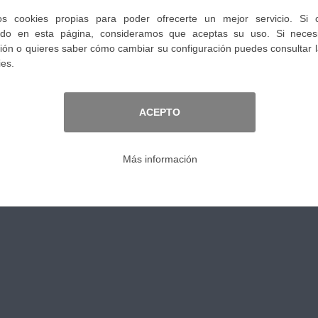
5363,64 €
IVA no Incl.
Talla
Color
Comprar
Compartir: