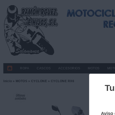
ROPA
CASCOS
ACCESORIOS
MOTOS
MOT
Inicio
»
MOTOS
»
CYCLONE
» CYCLONE RX6