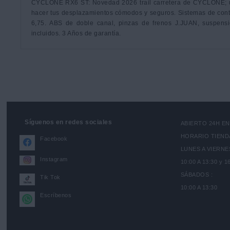
CYCLONE RX6 ST: Novedad 2026 trail carretera de CYCLONE; una
hacer tus desplazamientos cómodos y seguros. Sistemas de control
6,75. ABS de doble canal, pinzas de frenos J.JUAN, suspensi
incluidos. 3 Años de garantía.
Síguenos en redes sociales
ABIERTO 24H E
HORARIO TIEND
Facebook
LUNES A VIERNES
Instagram
10:00 A 13:30 y 1
SÁBADOS :
Tik Tok
10:00 A 13:30
Escríbenos