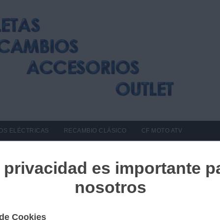
OS ELÉCTRICAS
RECAMBIO CLÁSICO
CF MOTO ATV
CYCLONE RX6
Ref. 9165314046169
6490,00 €
IVA incl.