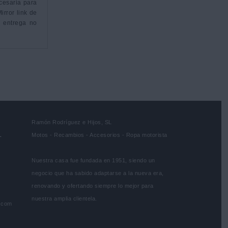
esaria para 
rror link de 
 entrega no 
Ramón Rodríguez e Hijos, SL
L
Motos - Recambios - Accesorios - Ropa motorista
Nuestra casa fue fundada en 1951, siendo un
negocio que ha sabido adaptarse a la nueva era,
renovando y ofertando siempre lo mejor para
nuestra amplia clientela.
s.com