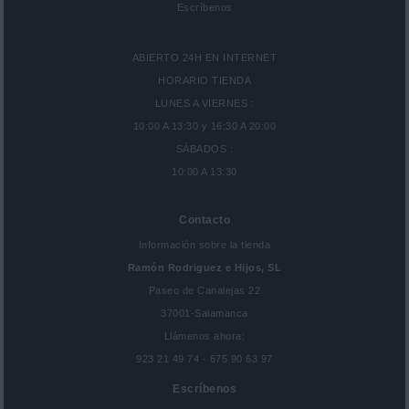
Escríbenos
ABIERTO 24H EN INTERNET
HORARIO TIENDA
LUNES A VIERNES :
10:00 A 13:30 y 16:30 A 20:00
SÁBADOS :
10:00 A 13:30
Contacto
Información sobre la tienda
Ramón Rodriguez e Hijos, SL
Paseo de Canalejas 22
37001-Salamanca
Llámenos ahora:
923 21 49 74 - 675 90 63 97
Escríbenos