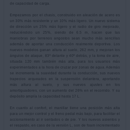
de capacidad de carga.

Empezamos por el chasis, construido en aleación de acero es 
un 30% más resistente y un 10% más ligero. Un nuevo sistema 
de dirección un 25% más ligero y el radio de giro mejorado, 
reduciéndolo un 25%, siendo de 6.5 m, hacen que las 
maniobras por terrenos angostos sean mucho más sencillas 
además de aportar una conducción realmente deportiva. Los 
nuevos modelos ganan altura al suelo, 262 mm, y mejoran los 
ángulos de ataque, 83º delante y 40º detrás, y la toma de aire, 
situada 120 mm también más alta, para los usuarios más 
experimentados a la hora de cruzar por zonas de agua. Además 
se incrementa la suavidad durante la conducción, sus nuevos 
trapecios arqueados en la suspensión delantera, aportando 
más altura al suelo, y sus nuevos ajustes en los 
amortiguadores, con un aumento del 26% en el recorrido. Y su 
depósito amplía la capacidad hasta 17 L.

En cuanto al confort, el manillar tiene una posición más alta 
para un mejor control y el freno pedal más bajo, para facilitar el 
accionamiento al ir sentados o de pie. Y los nuevos asientos y 
el respaldo, en caso de la versión L, son de foam incrementado 