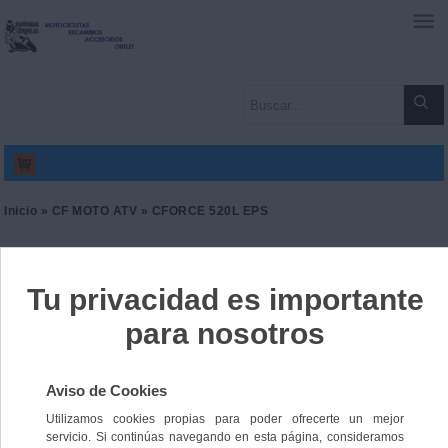
0
Inicio
»
CF MOTO ATV
» CFORCE 520L EPS
CFORCE 520L EPS
Ref. 9165314046106
8184,00 €
IVA incl.
9194,00 €
Color