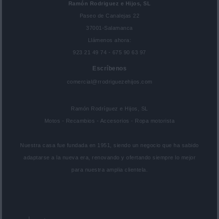
Ramón Rodriguez e Hijos, SL
Paseo de Canalejas 22
37001-Salamanca
Llámenos ahora:
923 21 49 74 - 675 90 63 97
Escríbenos
comercial@rrodriguezehijos.com
Ramón Rodríguez e Hijos, SL
Motos - Recambios - Accesorios - Ropa motorista
Nuestra casa fue fundada en 1951, siendo un negocio que ha sabido
adaptarse a la nueva era, renovando y ofertando siempre lo mejor
para nuestra amplia clientela.