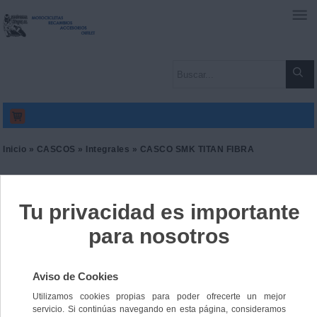
0
Inicio
»
CASCOS
»
Integrales
» CASCO SMK TITAN FIBRA
CASCO SMK TITAN FIBRA
Ref. 9165314046048
175,00 €
IVA incl.
144,63 €
IVA no Incl.
Color