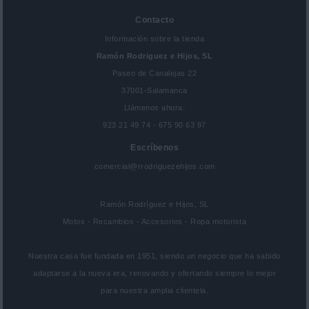
Contacto
Información sobre la tienda
Ramón Rodriguez e Hijos, SL
Paseo de Canalejas 22
37001-Salamanca
Llámenos ahora:
923 21 49 74 - 675 90 63 97
Escríbenos
comercial@rrodriguezehijos.com
Ramón Rodríguez e Hijos, SL
Motos - Recambios - Accesorios - Ropa motorista
Nuestra casa fue fundada en 1951, siendo un negocio que ha sabido
adaptarse a la nueva era, renovando y ofertando siempre lo mejor
para nuestra amplia clientela.