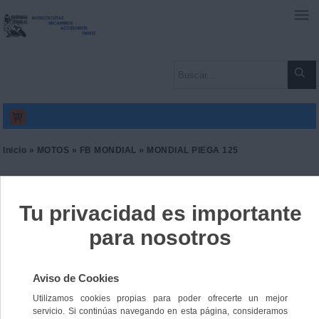
0
Inicio
»
MOTOS
»
FB MONDIAL
» MONDIAL PIEGA 125
MONDIAL PIEGA 125
Ref. 9165314046031
3949,00 €
IVA incl.
4450,00 €
Color