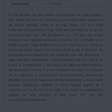
Descripción
F. Técnica
En FB Mondial no sólo somos especialistas en crear modelos 
Neo Retro sino que nos atrevemos con motos naked deportivas 
de diseño futurista como lo es esta Piega 125 que rinde 
homenaje a la exclusiva Piega 1000 del año 2003 de la que se 
produjeron tan sólo 160 ejemplares. La 125 que nos ocupa 
mantiene ese carácter exclusivo y original con un diseño en el 
destaca como rasgo distintivo el picudo cupolino que envuelve 
el faro de doble óptica LED superpuesta y que lo abrazan las 
prolongaciones delanteras del depósito con tres branquias a 
cada lado que recuerdan a la ferocidad de un tiburón. Detrás se 
busca el minimalismo y sensación de ligereza prescindiendo 
del guardabarros trasero y recurriendo en su lugar a un soporte 
de la matrícula e intermitentes (funcionamiento secuencial) 
pegado a la rueda y fijado al extremo derecho de su basculante 
banana. Destacable también el motor Piaggio líquido de 4 
válvulas con 14,28 CV, frenos ABS y un panel de instrumentos 
basado en una pantalla a todo color TFT con dos 
visualizaciones diferentes.