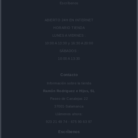
Escríbenos
ABIERTO 24H EN INTERNET
HORARIO TIENDA
LUNES A VIERNES :
10:00 A 13:30 y 16:30 A 20:00
SÁBADOS :
10:00 A 13:30
Contacto
Información sobre la tienda
Ramón Rodriguez e Hijos, SL
Paseo de Canalejas 22
37001-Salamanca
Llámenos ahora:
923 21 49 74 - 675 90 63 97
Escríbenos