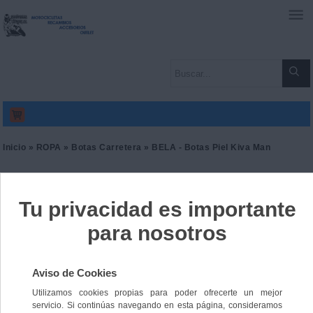
0
Inicio
»
ROPA
»
Botas Carretera
» BELA - Botas Piel Kiva Man
BELA - Botas Piel Kiva Man
Ref. 9165314045973
95,00 €
IVA incl.
78,51 €
IVA no Incl.
Color