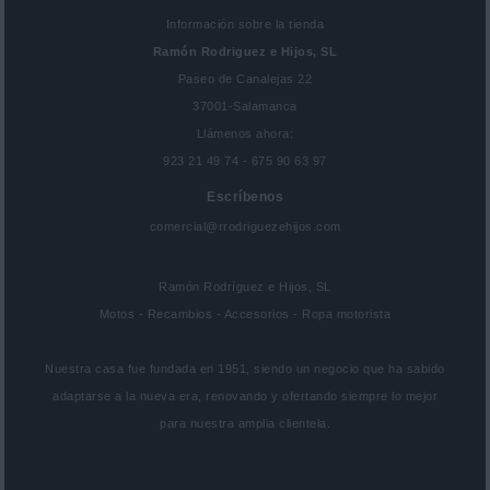
Información sobre la tienda
Ramón Rodriguez e Hijos, SL
Paseo de Canalejas 22
37001-Salamanca
Llámenos ahora:
923 21 49 74 - 675 90 63 97
Escríbenos
comercial@rrodriguezehijos.com
Ramón Rodríguez e Hijos, SL
Motos - Recambios - Accesorios - Ropa motorista
Nuestra casa fue fundada en 1951, siendo un negocio que ha sabido
adaptarse a la nueva era, renovando y ofertando siempre lo mejor
para nuestra amplia clientela.