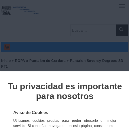
0
Inicio
»
ROPA
»
Pantalon de Cordura
» Pantalon Seventy Degrees SD-
PT1
Pantalon Seventy Degrees
SD-PT1
Ref. 8434639005341
99,00 €
IVA incl.
81,82 €
IVA no Incl.