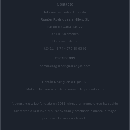
Contacto
Información sobre la tienda
Ramón Rodriguez e Hijos, SL
Paseo de Canalejas 22
37001-Salamanca
Llámenos ahora:
923 21 49 74 - 675 90 63 97
Escríbenos
comercial@rrodriguezehijos.com
Ramón Rodríguez e Hijos, SL
Motos - Recambios - Accesorios - Ropa motorista
Nuestra casa fue fundada en 1951, siendo un negocio que ha sabido
adaptarse a la nueva era, renovando y ofertando siempre lo mejor
para nuestra amplia clientela.