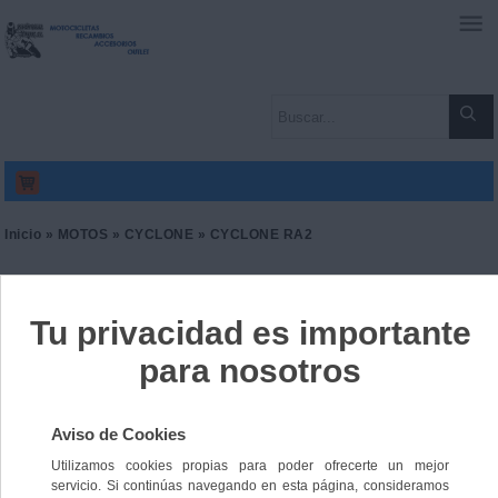
0
Inicio
»
MOTOS
»
CYCLONE
» CYCLONE RA2
CYCLONE RA2
Ref. 9165314045880
2490,00 €
IVA incl.
2057,85 €
IVA no Incl.
Color