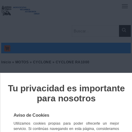
0
Inicio
»
MOTOS
»
CYCLONE
» CYCLONE RA1000
CYCLONE RA1000
Ref. 9165314045878
0,00 €
IVA incl.
0,00 €
Color