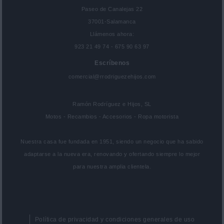
Paseo de Canalejas 22
37001-Salamanca
Llámenos ahora:
923 21 49 74 - 675 90 63 97
Escríbenos
comercial@rrodriguezehijos.com
Ramón Rodríguez e Hijos, SL
Motos - Recambios - Accesorios - Ropa motorista
Nuestra casa fue fundada en 1951, siendo un negocio que ha sabido
adaptarse a la nueva era, renovando y ofertando siempre lo mejor
para nuestra amplia clientela.
Política de privacidad y condiciones generales de uso