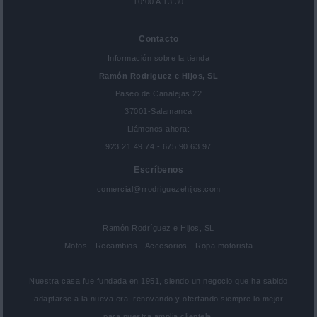
10:00 A 13:30
Contacto
Información sobre la tienda
Ramón Rodriguez e Hijos, SL
Paseo de Canalejas 22
37001-Salamanca
Llámenos ahora:
923 21 49 74 - 675 90 63 97
Escríbenos
comercial@rrodriguezehijos.com
Ramón Rodríguez e Hijos, SL
Motos - Recambios - Accesorios - Ropa motorista
Nuestra casa fue fundada en 1951, siendo un negocio que ha sabido
adaptarse a la nueva era, renovando y ofertando siempre lo mejor
para nuestra amplia clientela.