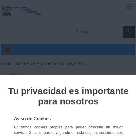
0
Inicio
»
MOTOS
»
CYCLONE
» CYCLONE RT1
CYCLONE RT1
Ref. 9165314045869
2895,00 €
IVA incl.
2392,56 €
IVA no Incl.
Color