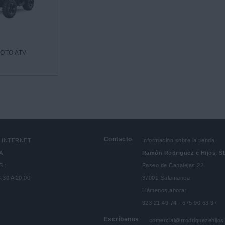
OTO ATV
Contacto
N INTERNET
Información sobre la tienda
A
Ramón Rodriguez e Hijos, S
 :
Paseo de Canalejas 22
6:30 A 20:00
37001-Salamanca
Llámenos ahora:
923 21 49 74 - 675 90 63 97
Escríbenos
comercial@rrodriguezehijo