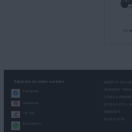
CF M
Síguenos en redes sociales
ABIERTO 24H E
HORARIO TIEND
Facebook
LUNES A VIERNES
Instagram
10:00 A 13:30 y 1
SÁBADOS :
Tik Tok
10:00 A 13:30
Escríbenos