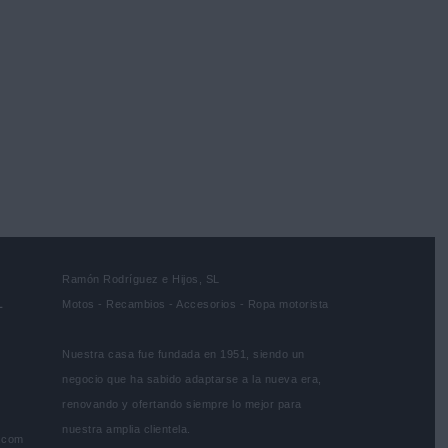
Ramón Rodríguez e Hijos, SL
L
Motos - Recambios - Accesorios - Ropa motorista
Nuestra casa fue fundada en 1951, siendo un
negocio que ha sabido adaptarse a la nueva era,
renovando y ofertando siempre lo mejor para
nuestra amplia clientela.
s.com